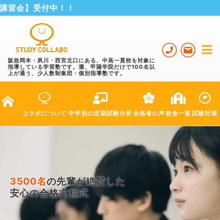
受付中！！
阪急岡本・夙川・西宮北口にある、中高一貫校を対象に
指導している学習塾です。灘、甲陽学院だけで100名以
上が通う、少人数制集団・個別指導塾です。
コラボ
について
中学別の
定期試験分析
合格者の声
校舎一覧
試験対策
3500名
の先輩が絶賛した
安心の合格方程式