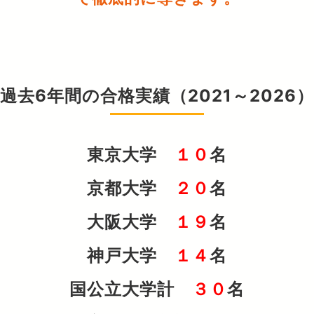
過去6年間の合格実績（2021～2026）
東京大学
１０
名
京都大学
２０
名
大阪大学
１９
名
神戸大学
１４
名
国公立大学計
３０
名