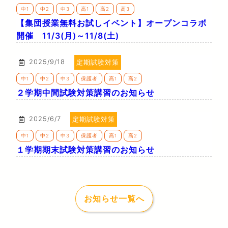
中1
中2
中3
高1
高2
高3
【集団授業無料お試しイベント】オープンコラボ
開催 11/3(月)～11/8(土)
2025/9/18
定期試験対策
中1
中2
中3
保護者
高1
高2
２学期中間試験対策講習のお知らせ
2025/6/7
定期試験対策
中1
中2
中3
保護者
高1
高2
１学期期末試験対策講習のお知らせ
お知らせ一覧へ