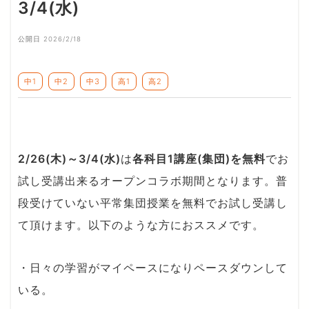
3/4(水)
公開日 2026/2/18
中1
中2
中3
高1
高2
2/26(木)～3/4(水)
は
各科目1講座(集団)を無料
でお
試し受講出来るオープンコラボ期間となります。普
段受けていない平常集団授業を無料でお試し受講し
て頂けます。以下のような方におススメです。
・日々の学習がマイペースになりペースダウンして
いる。