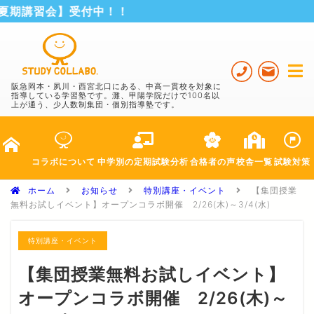
期講習会】受付中！！
阪急岡本・夙川・西宮北口にある、中高一貫校を対象に
指導している学習塾です。灘、甲陽学院だけで100名以
上が通う、少人数制集団・個別指導塾です。
コラボ
について
中学別の
定期試験分析
合格者の声
校舎一覧
試験対策
ホーム
お知らせ
特別講座・イベント
【集団授業
無料お試しイベント】オープンコラボ開催 2/26(木)～3/4(水)
特別講座・イベント
【集団授業無料お試しイベント】
オープンコラボ開催 2/26(木)～