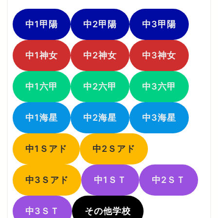
中1甲陽
中2甲陽
中3甲陽
中1神女
中2神女
中3神女
中1六甲
中2六甲
中3六甲
中1海星
中2海星
中3海星
中1Ｓアド
中2Ｓアド
中3Ｓアド
中1ＳＴ
中2ＳＴ
中3ＳＴ
その他学校