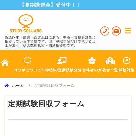
【夏期講習会】受付中！！
阪急岡本・夙川・西宮北口にある、中高一貫校を対象に
指導している学習塾です。灘、甲陽学院だけで100名以
上が通う、少人数制集団・個別指導塾です。
コラボ
について
中学別の
定期試験分析
合格者の声
校舎一覧
試験対策
ホーム
定期試験回収フォーム
定期試験回収フォーム