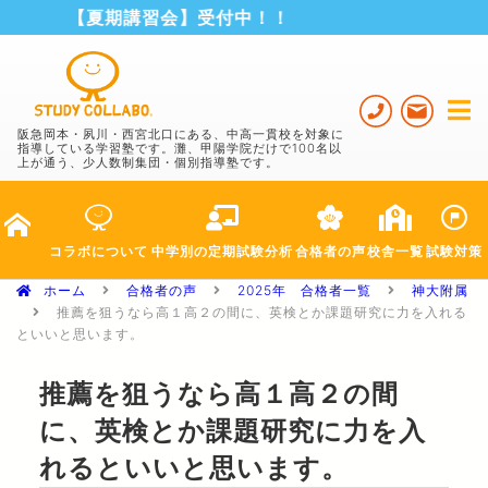
【夏期講習会】受付中！！
阪急岡本・夙川・西宮北口にある、中高一貫校を対象に
指導している学習塾です。灘、甲陽学院だけで100名以
上が通う、少人数制集団・個別指導塾です。
コラボ
について
中学別の
定期試験分析
合格者の声
校舎一覧
試験対策
ホーム
合格者の声
2025年 合格者一覧
神大附属
推薦を狙うなら高１高２の間に、英検とか課題研究に力を入れる
といいと思います。
推薦を狙うなら高１高２の間
に、英検とか課題研究に力を入
れるといいと思います。