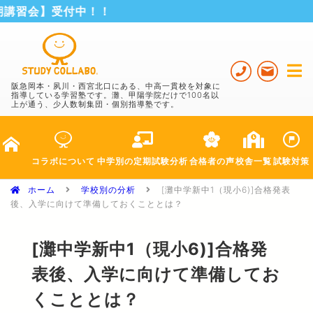
受付中！！
阪急岡本・夙川・西宮北口にある、中高一貫校を対象に
指導している学習塾です。灘、甲陽学院だけで100名以
上が通う、少人数制集団・個別指導塾です。
コラボ
について
中学別の
定期試験分析
合格者の声
校舎一覧
試験対策
ホーム
学校別の分析
[灘中学新中1（現小6)]合格発表
後、入学に向けて準備しておくこととは？
[灘中学新中1（現小6)]合格発
表後、入学に向けて準備してお
くこととは？